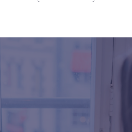
tere
Einstellungse
zu
treffen?