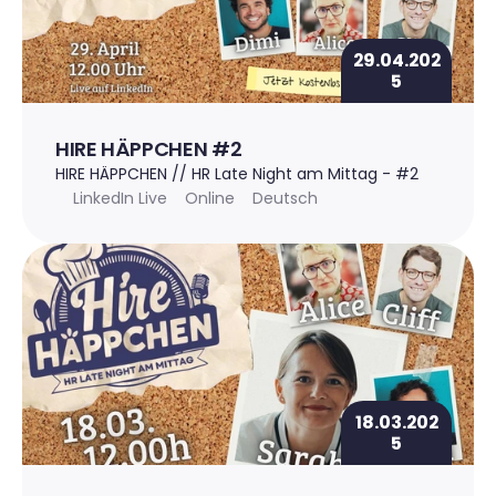
29.04.202
5
HIRE HÄPPCHEN #2
HIRE HÄPPCHEN // HR Late Night am Mittag - #2
LinkedIn Live
Online
Deutsch
18.03.202
5