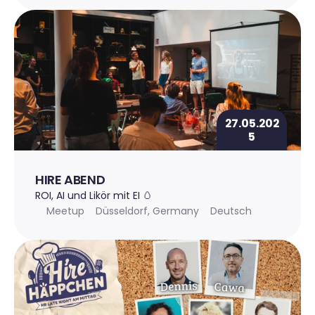
27.05.202
5
HIRE ABEND
ROI, AI und Likör mit EI 🥚
Meetup
Düsseldorf, Germany
Deutsch