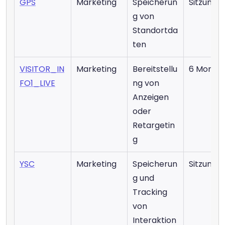
GPS
Marketing
Speicherun
Sitzung
g von 
Standortda
ten
VISITOR_IN
Marketing
Bereitstellu
6 Monat
FO1_LIVE
ng von 
Anzeigen 
oder 
Retargetin
g
YSC
Marketing
Speicherun
Sitzung
g und 
Tracking 
von 
Interaktion