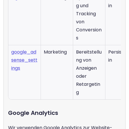
g und 
in
Tracking 
von 
Conversion
s
google_ad
Marketing
Bereitstellu
Persiste
sense_sett
ng von 
in
ings
Anzeigen 
oder 
Retargetin
g
Google Analytics
Wir verwenden Google Analytics zur Website-