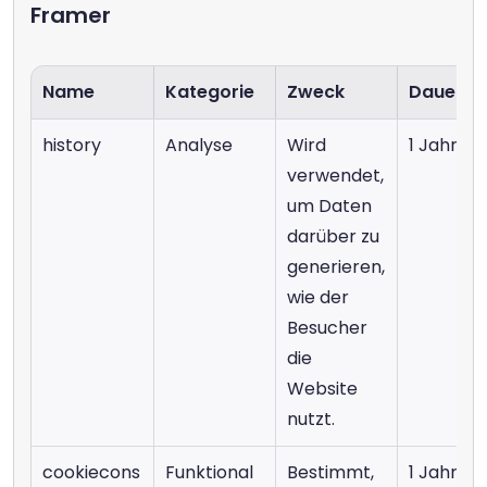
Framer
Name
Kategorie
Zweck
Dauer
history
Analyse
Wird 
1 Jahr
verwendet, 
um Daten 
darüber zu 
generieren, 
wie der 
Besucher 
die 
Website 
nutzt.
cookiecons
Funktional
Bestimmt, 
1 Jahr