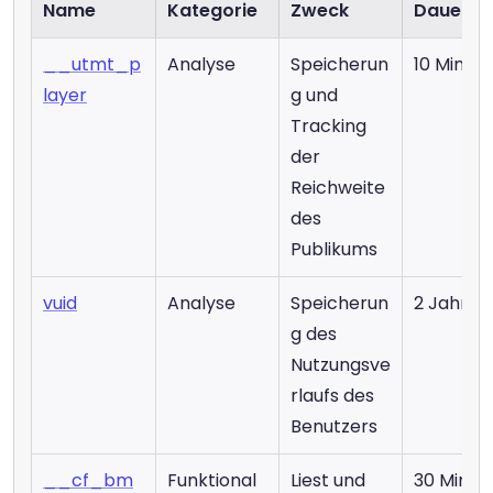
Name
Kategorie
Zweck
Dauer
__utmt_p
Analyse
Speicherun
10 Minut
layer
g und 
Tracking 
der 
Reichweite 
des 
Publikums
vuid
Analyse
Speicherun
2 Jahre
g des 
Nutzungsve
rlaufs des 
Benutzers
__cf_bm
Funktional
Liest und 
30 Minut