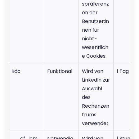
spräferenz
en der 
Benutzer:in
nen für 
nicht-
wesentlich
e Cookies.
lidc
Funktional
Wird von 
1 Tag
LinkedIn zur 
Auswahl 
des 
Rechenzen
trums 
verwendet.
__cf_bm
Notwendig
Wird von 
1 Stunde