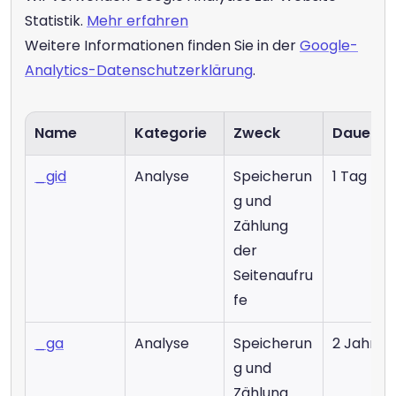
Statistik. 
Mehr erfahren
Weitere Informationen finden Sie in der 
Google-
Analytics-Datenschutzerklärung
.
Name
Kategorie
Zweck
Dauer
_gid
Analyse
Speicherun
1 Tag
g und 
Zählung 
der 
Seitenaufru
fe
_ga
Analyse
Speicherun
2 Jahre
g und 
Zählung 