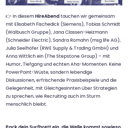
👉 In diesem 
HireAbend
 tauchen wir gemeinsam 
mit Elisabeth Fischedick (Siemens), Tobias Schmidt 
(Walbusch Gruppe), Jana Classen-Heizmann 
(Schneider Electric), Sandra Romahn (msg life AG), 
Julia Seelhöfer (RWE Supply & Trading GmbH) und 
Anna Wittlich ein (The Stepstone Group) – mit 
Humor, Tiefgang und echten Aha-Momenten. Keine 
PowerPoint-Wüste, sondern lebendige 
Diskussionen, erfrischende Praxisbeispiele und die 
Gelegenheit, mit Gleichgesinnten über Strategien 
zu sprechen, wie Recruiting auch im Sturm 
menschlich bleibt.
Pack dein Surfbrett ein, die Welle kommt sowieso. 