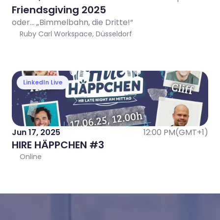
Friendsgiving 2025
oder… „Bimmelbahn, die Dritte!“ 
Ruby Carl Workspace, Düsseldorf
LinkedIn Live
Jun 17, 2025
12:00 PM
(GMT+1)
HIRE HÄPPCHEN #3
Online