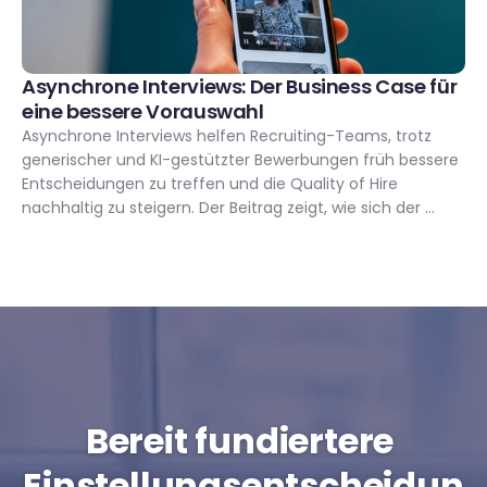
Asynchrone Interviews: Der Business Case für 
eine bessere Vorauswahl
Asynchrone Interviews helfen Recruiting-Teams, trotz 
generischer und KI-gestützter Bewerbungen früh bessere 
Entscheidungen zu treffen und die Quality of Hire 
nachhaltig zu steigern. Der Beitrag zeigt, wie sich der 
Business Case entlang von Effizienz, Qualität sowie 
Fairness & Konsistenz fundiert argumentieren lässt und 
das mit messbarem ROI für moderne Recruiting-Prozesse.
Bereit fundiertere 
Einstellungsentscheidun