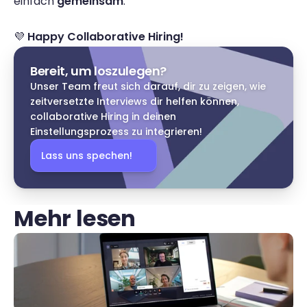
einfach 
gemeinsam
.
💜 
Happy Collaborative Hiring!
Bereit, um loszulegen?
Unser Team freut sich darauf, dir zu zeigen, wie 
zeitversetzte Interviews dir helfen können, 
collaborative Hiring in deinen 
Einstellungsprozess zu integrieren!
Lass uns spechen!
Mehr lesen